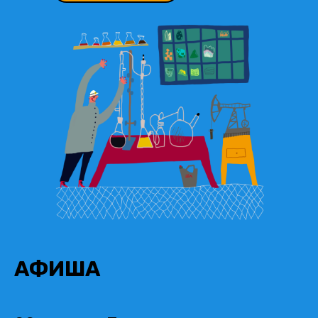
АФИША