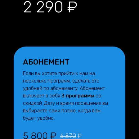
2 290 ₽
АБОНЕМЕНТ
Если вы хотите прийти к нам на
несколько программ, сделать это
удобней по абонементу. Абонемент
включает в себя
3 программы
со
скидкой. Дату и время посещения вы
выбираете сами позже, когда вам
будет удобно.
5 800 ₽
6 870
₽