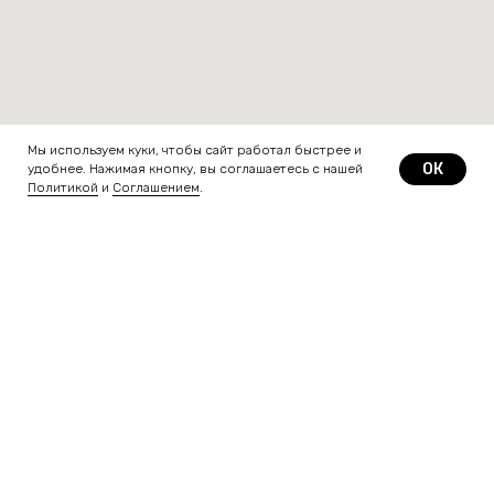
Мы используем куки, чтобы сайт работал быстрее и
ОК
удобнее. Нажимая кнопку, вы соглашаетесь с нашей
Политикой
и
Соглашением
.