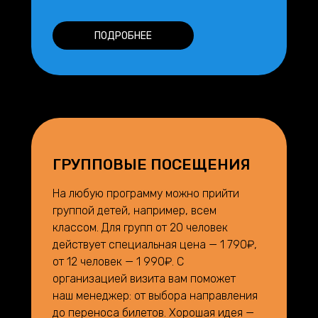
ПОДРОБНЕЕ
ГРУППОВЫЕ ПОСЕЩЕНИЯ
На любую программу можно прийти
группой детей, например, всем
классом. Для групп от 20 человек
действует специальная цена — 1 790₽,
от 12 человек — 1 990₽. С
организацией визита вам поможет
наш менеджер: от выбора направления
до переноса билетов. Хорошая идея —